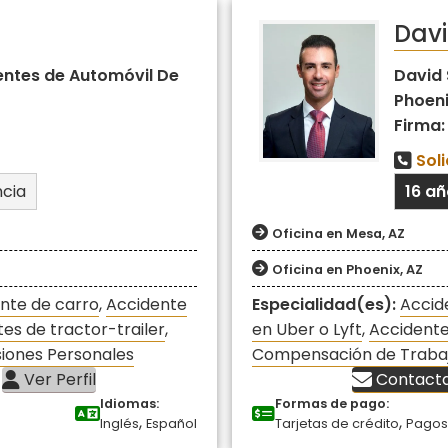
Davi
entes de Automóvil De
David 
Phoeni
Firma:
Sol
ncia
16 a
Oficina en Mesa, AZ
Oficina en Phoenix, AZ
nte de carro
,
Accidente
Especialidad(es):
Accid
es de tractor-trailer
,
en Uber o Lyft
,
Accidente
siones Personales
Compensación de Traba
Ver Perfil
Contact
Idiomas:
Formas de pago:
,
,
Inglés
Español
Tarjetas de crédito
Pagos