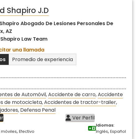
d Shapiro J.D
Shapiro Abogado De Lesiones Personales De
x, AZ
 Shapiro Law Team
icitar una llamada
ños
Promedio de experiencia
entes de Automóvil
,
Accidente de carro
,
Accidente
s de motocicleta
,
Accidentes de tractor-trailer
,
jadores
,
Defensa Penal
ar
Ver Perfil
Idiomas:
,
,
 móviles
Efectivo
Inglés
Español