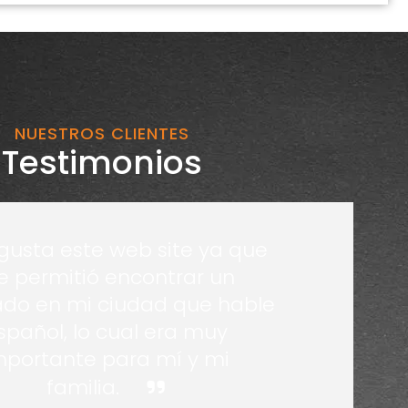
NUESTROS CLIENTES
Testimonios
gusta este web site ya que
 permitió encontrar un
do en mi ciudad que hable
spañol, lo cual era muy
mportante para mí y mi
familia.