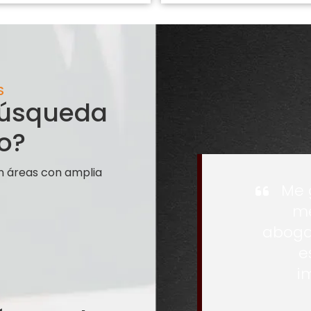
S
 búsqueda
o?
n áreas con amplia
Me 
me
aboga
e
i