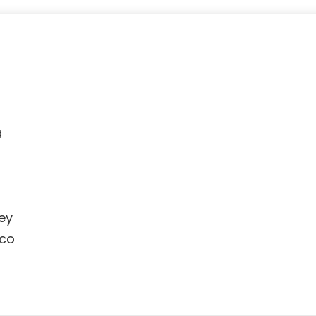
a
ey
co