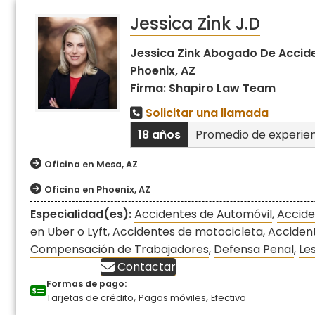
Jessica Zink J.D
Jessica Zink Abogado De Accid
Phoenix, AZ
Firma: Shapiro Law Team
Solicitar una llamada
18 años
Promedio de experie
Oficina en Mesa, AZ
Oficina en Phoenix, AZ
Especialidad(es):
Accidentes de Automóvil
,
Accide
en Uber o Lyft
,
Accidentes de motocicleta
,
Accident
Compensación de Trabajadores
,
Defensa Penal
,
Le
Contactar
Formas de pago:
,
,
Tarjetas de crédito
Pagos móviles
Efectivo