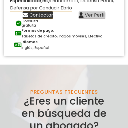
Especialidad(es):
Bancarrota
,
Defensa Penal
,
Defensa por Conducir Ebrio
Contactar
Ver Perfil
Consulta
gratuita
Formas de pago:
,
,
Tarjetas de crédito
Pagos móviles
Efectivo
Idiomas:
,
Inglés
Español
PREGUNTAS FRECUENTES
¿Eres un cliente
en búsqueda de
un abogado?