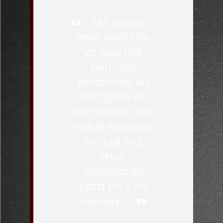
Me gusta
este web site
ya que me
permitió
encontrar un
abogado en
mi ciudad que
hable español,
lo cual era
muy
importante
para mí y mi
familia.