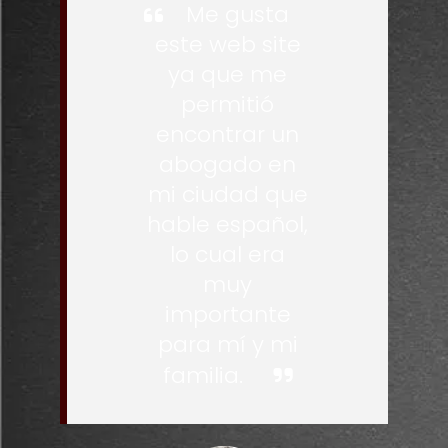
Me gusta
este web site
ya que me
permitió
encontrar un
abogado en
mi ciudad que
hable español,
lo cual era
muy
importante
para mí y mi
familia.