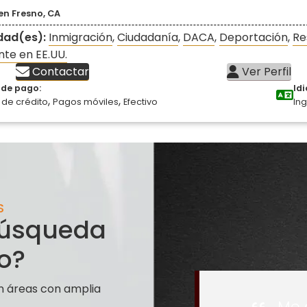
en Fresno, CA
idad(es):
Inmigración
,
Ciudadanía
,
DACA
,
Deportación
,
Re
te en EE.UU.
Contactar
Ver Perfil
de pago:
Id
,
,
 de crédito
Pagos móviles
Efectivo
Ing
S
 búsqueda
o?
n áreas con amplia
Me 