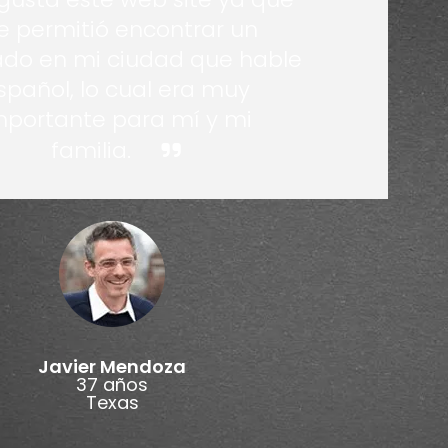
 permitió encontrar un
do en mi ciudad que hable
spañol, lo cual era muy
mportante para mí y mi
familia.
Javier Mendoza
37 años
Texas