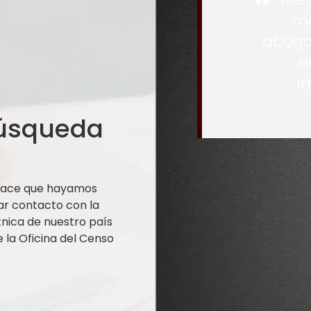
me
aboga
e
i
búsqueda
 hace que hayamos
ar contacto con la
nica de nuestro país
la Oficina del Censo