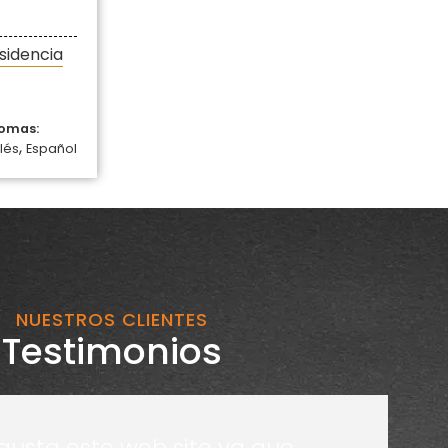
sidencia
iomas:
,
lés
Español
NUESTROS CLIENTES
Testimonios
gusta este web site ya que