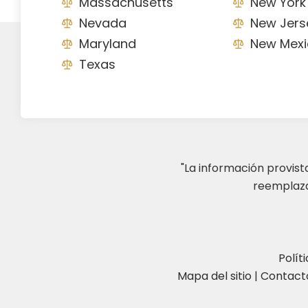
Massachusetts
New York
Nevada
New Jers
Maryland
New Mexi
Texas
"La información provis
reemplazar
Polít
Mapa del sitio
|
Contact