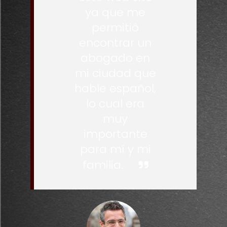
ya que me
permitió
encontrar un
abogado en
mi ciudad que
hable español,
lo cual era
muy
importante
para mí y mi
familia.