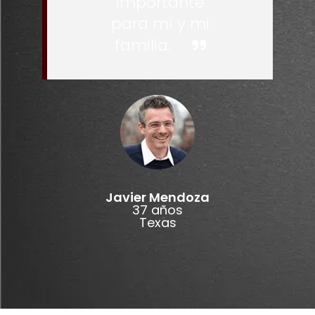
importante
para mí y mi
familia.
Javier Mendoza
37 años
Texas