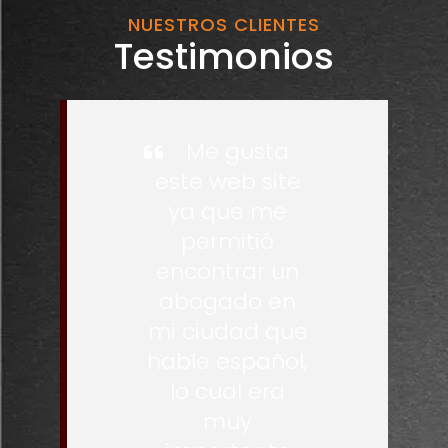
NUESTROS CLIENTES
Testimonios
Me gusta
este web site
ya que me
permitió
encontrar un
abogado en
mi ciudad que
hable español,
lo cual era
muy