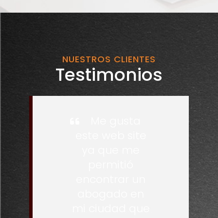
NUESTROS CLIENTES
Testimonios
Me gusta
este web site
ya que me
permitió
encontrar un
abogado en
mi ciudad que