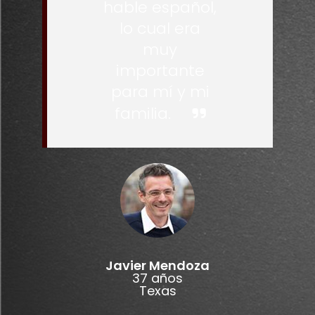
hable español,
lo cual era
muy
importante
para mí y mi
familia.
Javier Mendoza
37 años
Texas