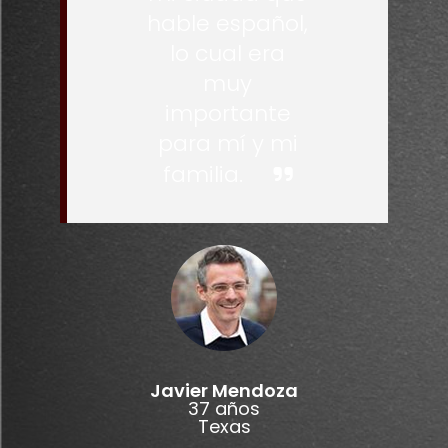
hable español,
lo cual era
muy
importante
para mí y mi
familia.
Javier Mendoza
37 años
Texas