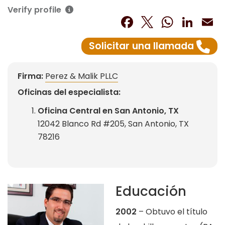
Verify profile
Facebook
Twitter
What
Lin
E
Solicitar una llamada
Firma:
Perez & Malik PLLC
Oficinas del especialista:
Oficina Central en San Antonio, TX
12042 Blanco Rd #205, San Antonio, TX
78216
Educación
2002
– Obtuvo el título