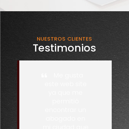
NUESTROS CLIENTES
Testimonios
Me gusta
este web site
ya que me
permitió
encontrar un
abogado en
mi ciudad que