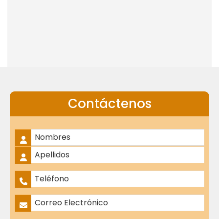
Contáctenos
Nombre Completo
*
Nombres
Apellidos
Teléfono
*
Correo Electrónico
*