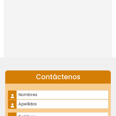
Contáctenos
Nombre Completo
*
Nombres
Apellidos
Teléfono
*