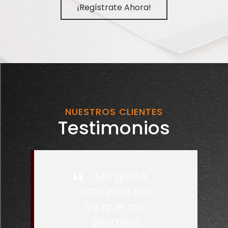
¡Regístrate Ahora!
NUESTROS CLIENTES
Testimonios
Me gusta
este web site
ya que me
permitió