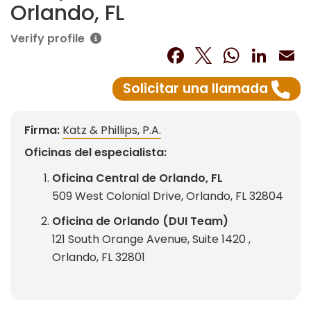
Orlando, FL
Verify profile
Facebook
Twitter
What
Lin
E
Solicitar una llamada
Firma:
Katz & Phillips, P.A.
Oficinas del especialista:
Oficina Central de Orlando, FL
509 West Colonial Drive, Orlando, FL 32804
Oficina de Orlando (DUI Team)
121 South Orange Avenue, Suite 1420 ,
Orlando, FL 32801