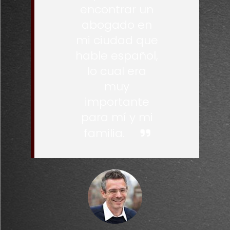
encontrar un
abogado en
mi ciudad que
hable español,
lo cual era
muy
importante
para mí y mi
familia.