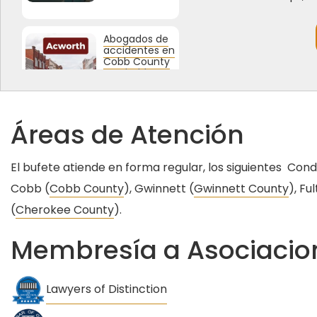
Abogados de
accidentes en
Cobb County
que hablan tu
idioma
Áreas de Atención
Alta
velocidad: La
principal
El bufete atiende en forma regular, los siguientes Con
razón de
accidentes
Cobb (
Cobb County
), Gwinnett (
Gwinnett County
), Fu
con peatones
en Georgia
(
Cherokee County
).
Membresía a Asociacion
¿Sabías que el
20% de los
accidentes
ocurren en
Lawyers of Distinction