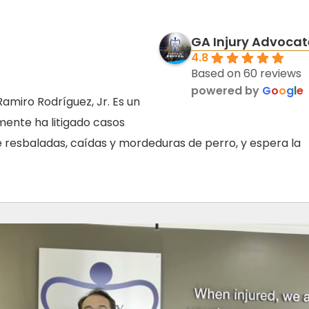
GA Injury Advocat
4.8
Based on 60 reviews
powered by
G
o
o
g
l
e
miro Rodríguez, Jr. Es un
lmente ha litigado casos
de resbaladas, caídas y mordeduras de perro, y espera la