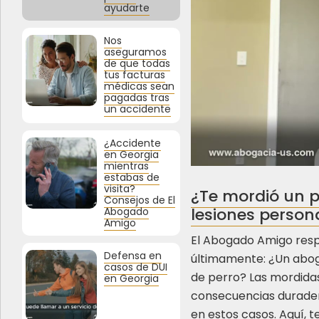
ayudarte
Nos
aseguramos
de que todas
tus facturas
médicas sean
pagadas tras
un accidente
¿Accidente
en Georgia
mientras
estabas de
visita?
¿Te mordió un p
Consejos de El
lesiones person
Abogado
Amigo
El Abogado Amigo res
Defensa en
últimamente: ¿Un abog
casos de DUI
de perro? Las mordida
en Georgia
consecuencias duradera
en estos casos. Aquí, 