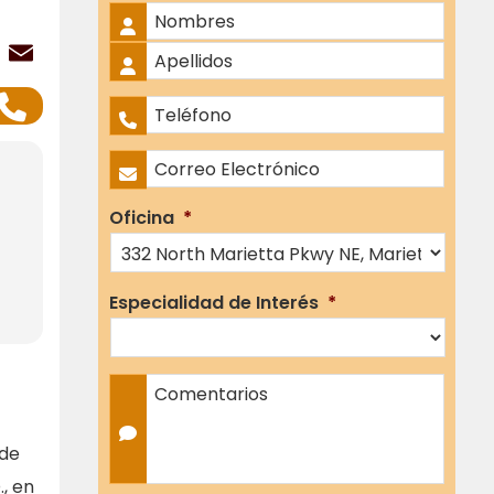
Nombre Completo
*
ok
er
atsApp
LinkedIn
Email
Nombres
Apellidos
Teléfono
*
Correo Electrónico
*
Oficina
*
Especialidad de Interés
*
Comentarios
 de
, en