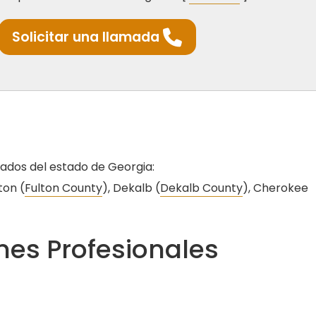
Solicitar una llamada
dados del estado de Georgia:
lton (
Fulton County
), Dekalb (
Dekalb County
), Cherokee
es Profesionales