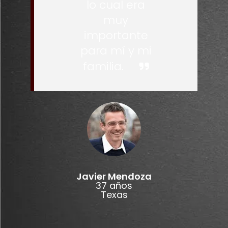
lo cual era
muy
importante
para mí y mi
familia.
Javier Mendoza
37 años
Texas