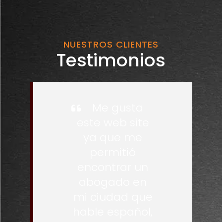
NUESTROS CLIENTES
Testimonios
Me gusta
este web site
ya que me
permitió
encontrar un
abogado en
mi ciudad que
hable español,