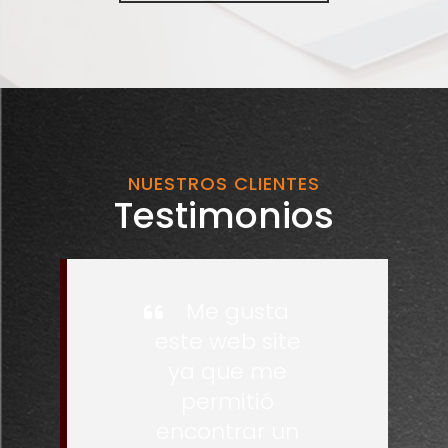
NUESTROS CLIENTES
Testimonios
Me gusta
este web site
ya que me
permitió
encontrar un