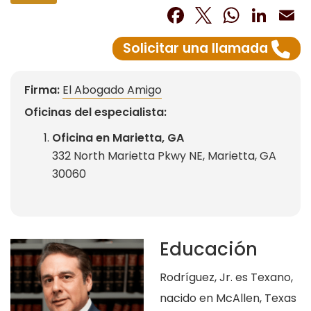
Facebook
Twitter
What
Lin
E
Solicitar una llamada
Firma:
El Abogado Amigo
Oficinas del especialista:
Oficina en Marietta, GA
332 North Marietta Pkwy NE, Marietta, GA
30060
Educación
Rodríguez, Jr. es Texano,
nacido en McAllen, Texas