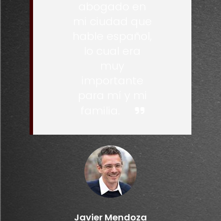
abogado en
mi ciudad que
hable español,
lo cual era
muy
importante
para mí y mi
familia.
Javier Mendoza