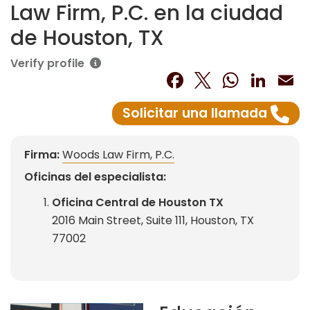
Law Firm, P.C. en la ciudad
de Houston, TX
Verify profile
Facebook
Twitter
What
Lin
E
Solicitar una llamada
Firma:
Woods Law Firm, P.C.
Oficinas del especialista:
Oficina Central de Houston TX
2016 Main Street, Suite 111, Houston, TX
77002