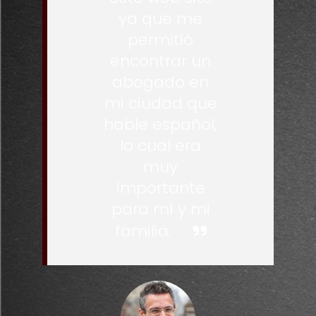
ya que me
permitió
encontrar un
abogado en
mi ciudad que
hable español,
lo cual era
muy
importante
para mí y mi
familia.