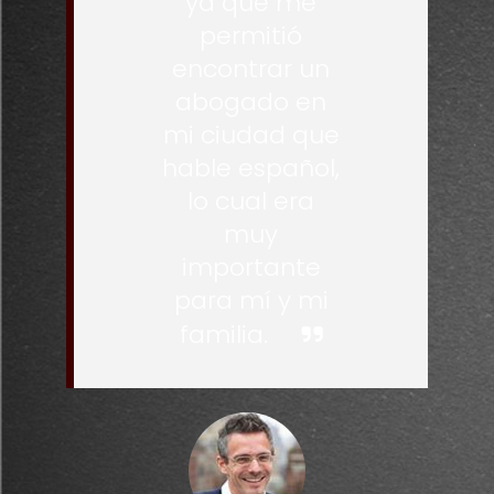
ya que me
permitió
encontrar un
abogado en
mi ciudad que
hable español,
lo cual era
muy
importante
para mí y mi
familia.