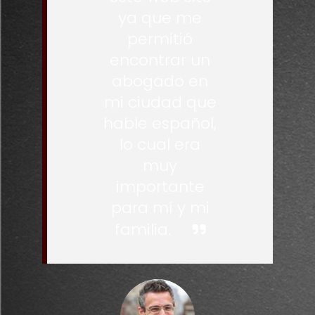
ya que me
permitió
encontrar un
abogado en
mi ciudad que
hable español,
lo cual era
muy
importante
para mí y mi
familia.