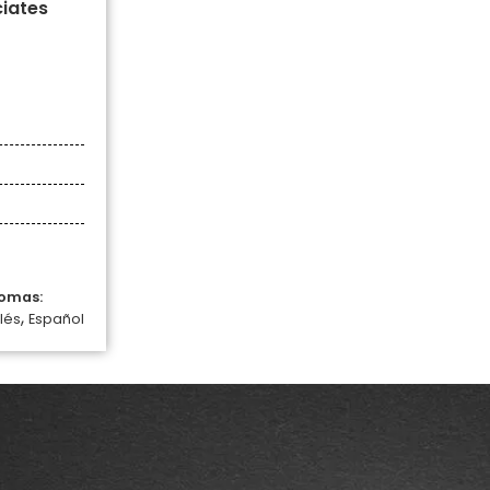
ciates
iomas:
,
lés
Español