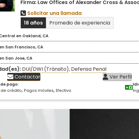
Firma: Law Offices of Alexander Cross & Asso
Solicitar una llamada
18 años
Promedio de experiencia
Central en Oakland, CA
en San Francisco, CA
en San Jose, CA
idad(es):
DUI/DWI (Tránsito)
,
Defensa Penal
Contactar
Ver Perfil
de pago:
Id
,
,
 de crédito
Pagos móviles
Efectivo
Ing
S