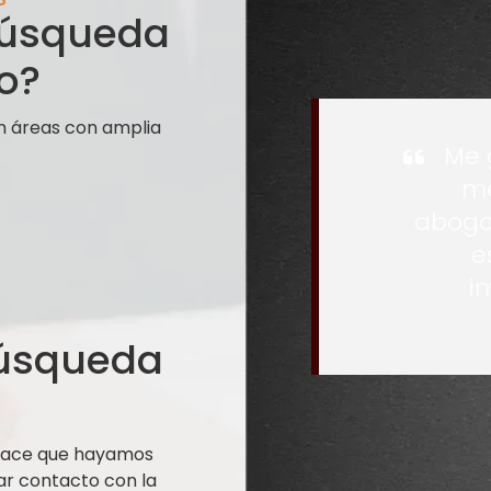
 búsqueda
o?
n áreas con amplia
Me 
me
aboga
e
i
búsqueda
 hace que hayamos
ar contacto con la