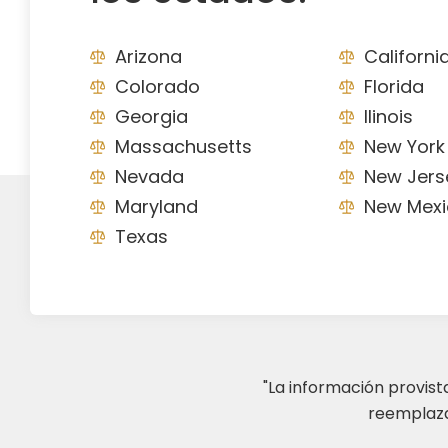
Arizona
Californi
Colorado
Florida
Georgia
Ilinois
Massachusetts
New York
Nevada
New Jers
Maryland
New Mexi
Texas
"La información provis
reemplazar