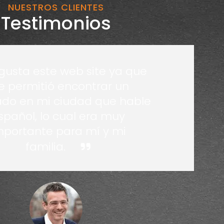
NUESTROS CLIENTES
Testimonios
gusta este web site ya que
 permitió encontrar un
do en mi ciudad que hable
spañol, lo cual era muy
mportante para mí y mi
familia.