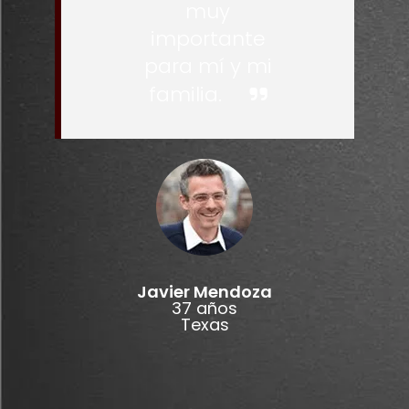
muy
importante
para mí y mi
familia.
Javier Mendoza
37 años
Texas