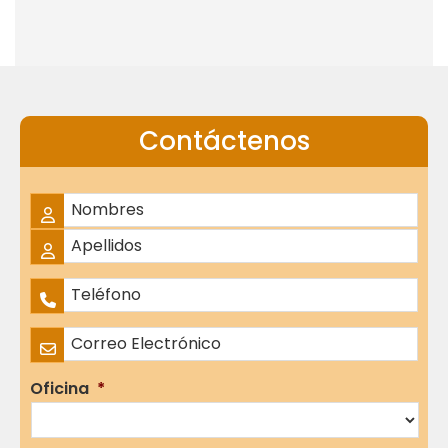
Contáctenos
Nombre Completo
*
Nombres
Apellidos
Teléfono
*
Correo Electrónico
*
Oficina
*