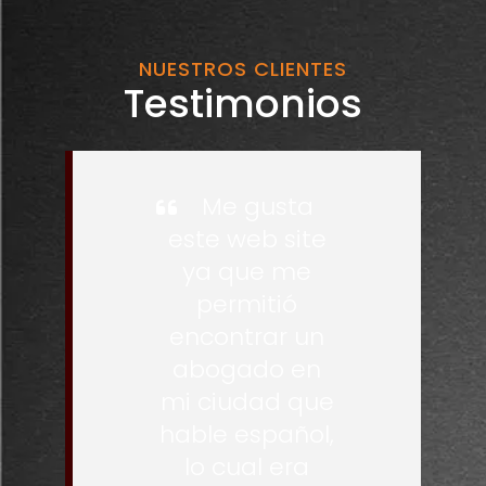
NUESTROS CLIENTES
Testimonios
Me gusta
este web site
ya que me
permitió
encontrar un
abogado en
mi ciudad que
hable español,
lo cual era