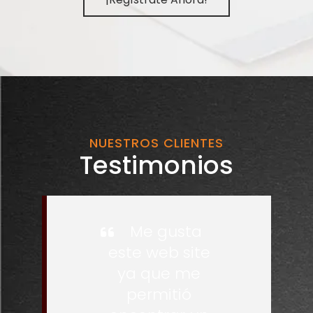
NUESTROS CLIENTES
Testimonios
Me gusta
este web site
ya que me
permitió