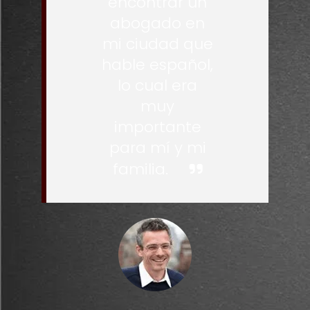
encontrar un
abogado en
mi ciudad que
hable español,
lo cual era
muy
importante
para mí y mi
familia.