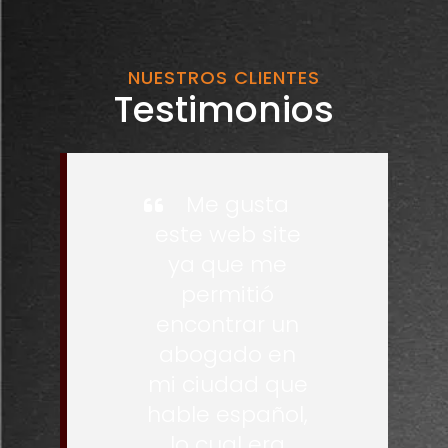
NUESTROS CLIENTES
Testimonios
Me gusta
este web site
ya que me
permitió
encontrar un
abogado en
mi ciudad que
hable español,
lo cual era