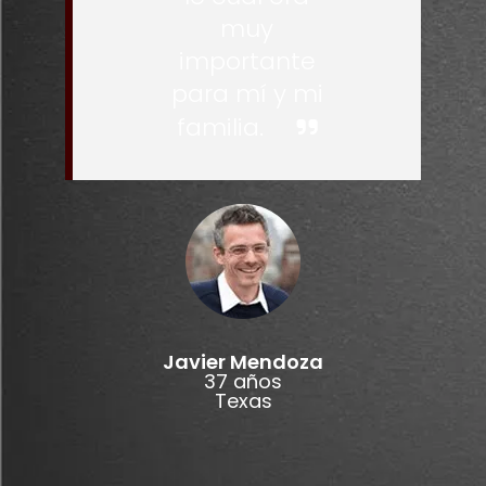
muy
importante
para mí y mi
familia.
Javier Mendoza
37 años
Texas