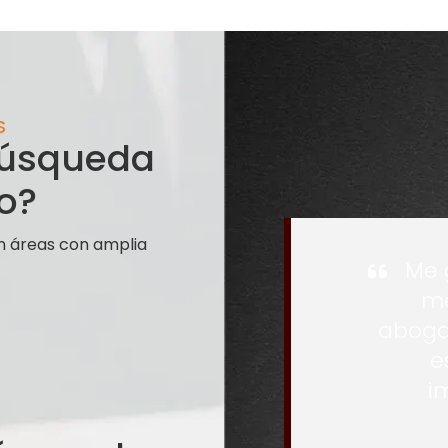
S
 búsqueda
o?
n áreas con amplia
Me 
me
aboga
e
i