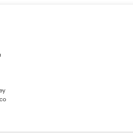
a
ey
co