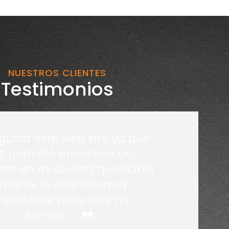
NUESTROS CLIENTES
Testimonios
gusta este web site ya que
 permitió encontrar un
do en mi ciudad que hable
spañol, lo cual era muy
mportante para mí y mi
familia.