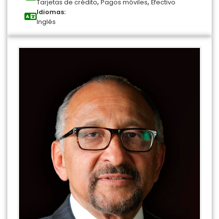
,
,
Tarjetas de crédito
Pagos móviles
Efectivo
Idiomas:
Inglés