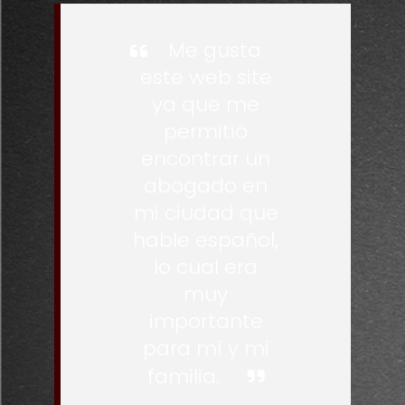
Me gusta
este web site
ya que me
permitió
encontrar un
abogado en
mi ciudad que
hable español,
lo cual era
muy
importante
para mí y mi
familia.