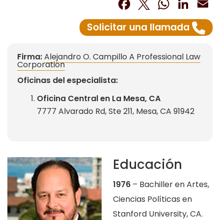
Facebook
Twitter
What
Lin
E
Solicitar una llamada
Firma:
Alejandro O. Campillo A Professional Law
Corporation
Oficinas del especialista:
Oficina Central en La Mesa, CA
7777 Alvarado Rd, Ste 211, Mesa, CA 91942
Educación
1976
– Bachiller en Artes,
Ciencias Políticas en
Stanford University, CA.