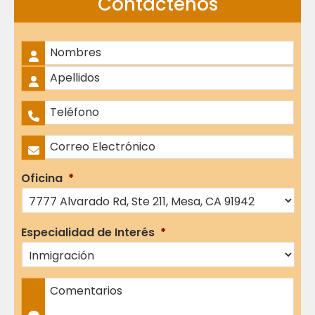
Contáctenos
Nombre Completo
*
Nombres
Apellidos
Teléfono
*
Correo Electrónico
*
Oficina
*
Especialidad de Interés
*
Comentarios