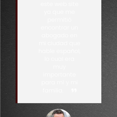
este web site
ya que me
permitió
encontrar un
abogado en
mi ciudad que
hable español,
lo cual era
muy
importante
para mí y mi
familia.