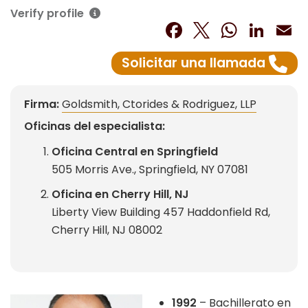
Verify profile
Facebook
Twitter
What
Lin
E
Solicitar una llamada
Firma:
Goldsmith, Ctorides & Rodriguez, LLP
Oficinas del especialista:
Oficina Central en Springfield
505 Morris Ave., Springfield, NY 07081
Oficina en Cherry Hill, NJ
Liberty View Building 457 Haddonfield Rd,
Cherry Hill, NJ 08002
1992
– Bachillerato en