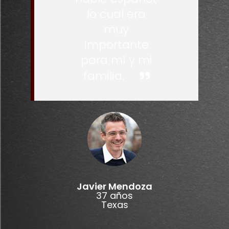
lo cual era
muy
importante
para mí y mi
familia.
Javier Mendoza
37 años
Texas