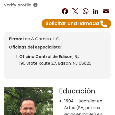
Verify profile
Facebook
Twitter
What
Lin
E
Solicitar una llamada
Firma:
Lee & Garasia, LLC
Oficinas del especialista:
Oficina Central de Edison, NJ
190 State Route 27, Edison, NJ 08820
Educación
1994 –
Bachiller en
Artes (BA, por sus
siglas en inglés) en