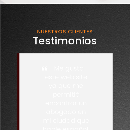
NUESTROS CLIENTES
Testimonios
Me gusta
este web site
ya que me
permitió
encontrar un
abogado en
mi ciudad que
hable español,