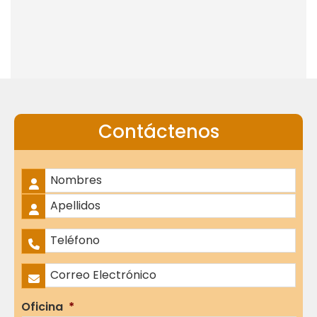
Contáctenos
Nombre Completo
*
Nombres
Apellidos
Teléfono
*
Correo Electrónico
*
Oficina
*