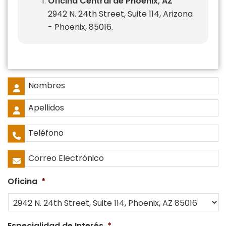
Oficina Central de Phoenix, AZ
2942 N. 24th Street, Suite 114, Arizona
- Phoenix, 85016.
Nombre
Completo
*
Nombres
Apellidos
Teléfono
*
Correo
Electrónico
*
Oficina
*
Especialidad de Interés
*