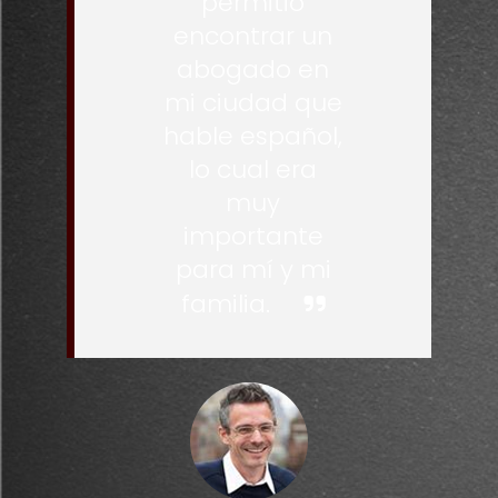
permitió
encontrar un
abogado en
mi ciudad que
hable español,
lo cual era
muy
importante
para mí y mi
familia.