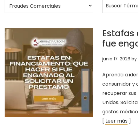
Estafas 
fue eng
junio 17, 2026
by
Aprenda a iden
consumidor y 
recuperar sus 
Unidos. Solici
gastos médicos
[
Leer más
]