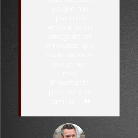
ya que me
permitió
encontrar un
abogado en
mi ciudad que
hable español,
lo cual era
muy
importante
para mí y mi
familia.