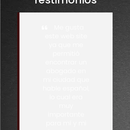
Me gusta
este web site
ya que me
permitió
encontrar un
abogado en
mi ciudad que
hable español,
lo cual era
muy
importante
para mí y mi