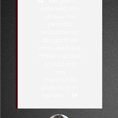
Me gusta
este web site
ya que me
permitió
encontrar un
abogado en
mi ciudad que
hable español,
lo cual era
muy
importante
para mí y mi
familia.