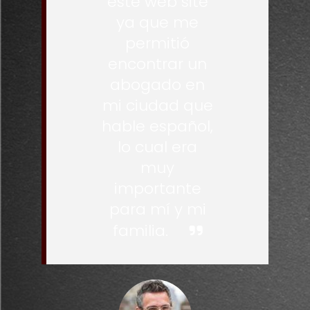
este web site
ya que me
permitió
encontrar un
abogado en
mi ciudad que
hable español,
lo cual era
muy
importante
para mí y mi
familia.