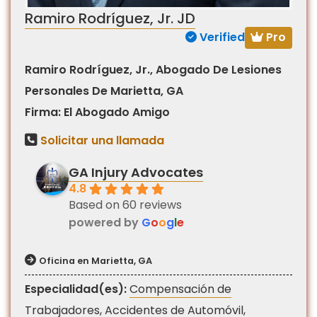
Ramiro Rodríguez, Jr. JD
Pro
Verified
Ramiro Rodríguez, Jr., Abogado De Lesiones
Personales De Marietta, GA
Firma: El Abogado Amigo
Solicitar una llamada
GA Injury Advocates
4.8
Based on 60 reviews
powered by
G
o
o
g
l
e
Oficina en Marietta, GA
Especialidad(es):
Compensación de
Trabajadores
,
Accidentes de Automóvil
,