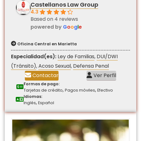
Castellanos Law Group
4.3
Based on 4 reviews
powered by
G
o
o
g
l
e
Oficina Central en Marietta
Especialidad(es):
Ley de Familias
,
DUI/DWI
(Tránsito)
,
Acoso Sexual
,
Defensa Penal
Contactar
Ver Perfil
Formas de pago:
,
,
Tarjetas de crédito
Pagos móviles
Efectivo
Idiomas:
,
Inglés
Español