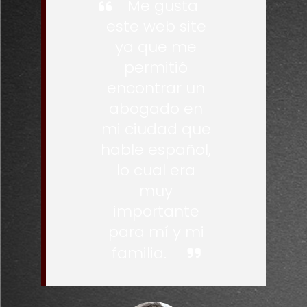
Me gusta
este web site
ya que me
permitió
encontrar un
abogado en
mi ciudad que
hable español,
lo cual era
muy
importante
para mí y mi
familia.