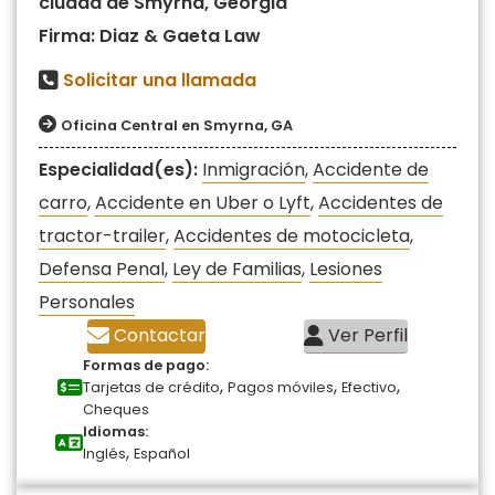
ciudad de Smyrna, Georgia
Firma: Diaz & Gaeta Law
Solicitar una llamada
Oficina Central en Smyrna, GA
Especialidad(es):
Inmigración
,
Accidente de
carro
,
Accidente en Uber o Lyft
,
Accidentes de
tractor-trailer
,
Accidentes de motocicleta
,
Defensa Penal
,
Ley de Familias
,
Lesiones
Personales
Contactar
Ver Perfil
Formas de pago:
,
,
,
Tarjetas de crédito
Pagos móviles
Efectivo
Cheques
Idiomas:
,
Inglés
Español