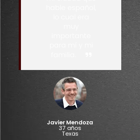
hable español,
lo cual era
muy
importante
para mí y mi
familia.
Javier Mendoza
37 años
Texas