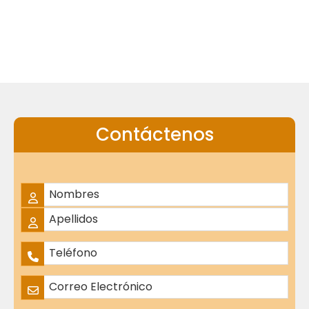
Contáctenos
Nombre Completo
*
Nombres
Apellidos
Teléfono
*
Correo Electrónico
*