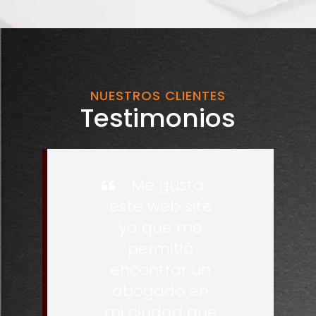
NUESTROS CLIENTES
Testimonios
Me gusta
este web site
ya que me
permitió
encontrar un
abogado en
mi ciudad que