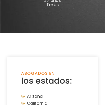
37 años
Texas
ABOGADOS EN
los estados:
Arizona
California