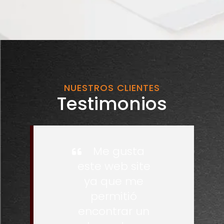
NUESTROS CLIENTES
Testimonios
Me gusta
este web site
ya que me
permitió
encontrar un