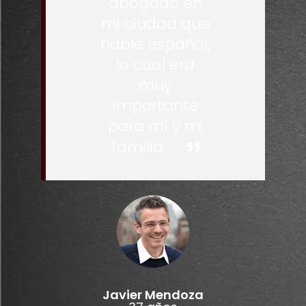
abogado en
mi ciudad que
hable español,
lo cual era
muy
importante
para mí y mi
familia.
Javier Mendoza