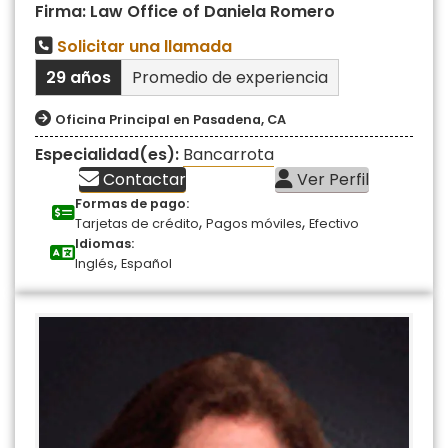
Firma: Law Office of Daniela Romero
Solicitar una llamada
29 años
Promedio de experiencia
Oficina Principal en Pasadena, CA
Especialidad(es):
Bancarrota
Contactar
Ver Perfil
Formas de pago:
,
,
Tarjetas de crédito
Pagos móviles
Efectivo
Idiomas:
,
Inglés
Español