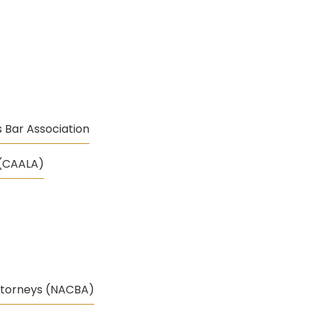
 Bar Association
 (CAALA)
ttorneys (NACBA)