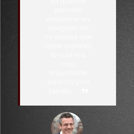
ya que me
permitió
encontrar un
abogado en
mi ciudad que
hable español,
lo cual era
muy
importante
para mí y mi
familia.