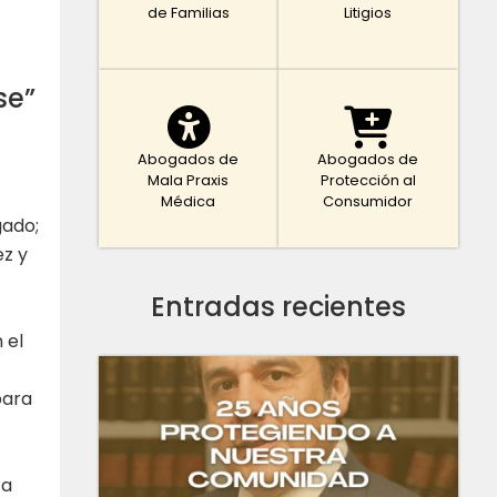
de Familias
Litigios
se”
Abogados de
Abogados de
Mala Praxis
Protección al
Médica
Consumidor
gado;
ez y
Entradas recientes
 el
para
ta