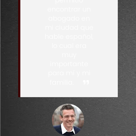
permitió
encontrar un
abogado en
mi ciudad que
hable español,
lo cual era
muy
importante
para mí y mi
familia.