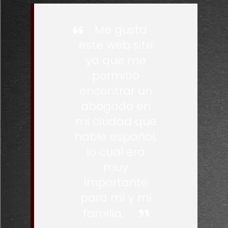
Me gusta
este web site
ya que me
permitió
encontrar un
abogado en
mi ciudad que
hable español,
lo cual era
muy
importante
para mí y mi
familia.