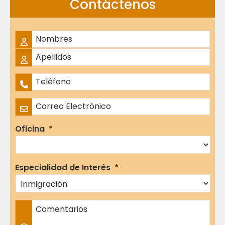
Contáctenos
Nombre Completo
*
Nombres
Apellidos
Teléfono
*
Correo Electrónico
*
Oficina
*
Especialidad de Interés
*
Comentarios