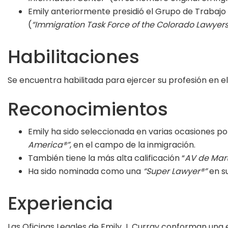
Emily anteriormente presidió el Grupo de Trabaj
(
“Immigration Task Force of the Colorado Lawye
Habilitaciones
Se encuentra habilitada para ejercer su profesión en e
Reconocimientos
Emily ha sido seleccionada en varias ocasiones por
America®”
, en el campo de la inmigración.
También tiene la más alta calificación “
AV de Mart
Ha sido nominada como una
“Super Lawyer®”
en su
Experiencia
Las Oficinas Legales de Emily J. Curray conforman una