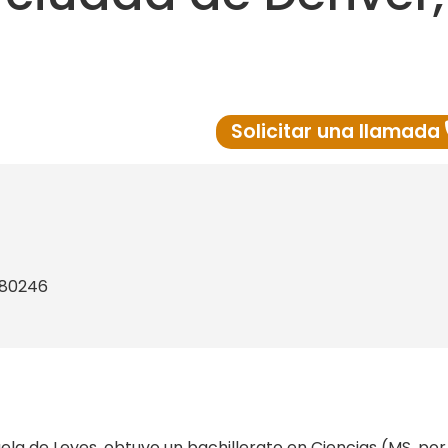
Solicitar una llamada
 80246
uela de Leyes, obtuvo un bachillerato en Ciencias (MS, por