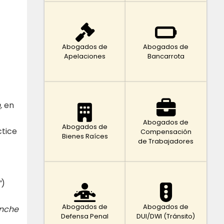
Abogados de
Abogados de
Apelaciones
Bancarrota
,
en
Abogados de
Abogados de
ctice
Compensación
Bienes Raíces
de Trabajadores
“
)
Abogados de
Abogados de
anche
Defensa Penal
DUI/DWI (Tránsito)