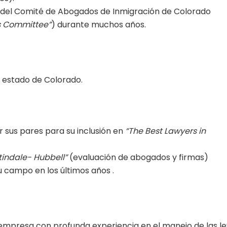
o del Comité de Abogados de Inmigración de Colorado
rs Committee”
) durante muchos años.
l estado de Colorado.
 sus pares para su inclusión en
“The Best Lawyers in
indale- Hubbell”
(evaluación de abogados y firmas)
 campo en los últimos años .
 empresa con profunda experiencia en el manejo de las l