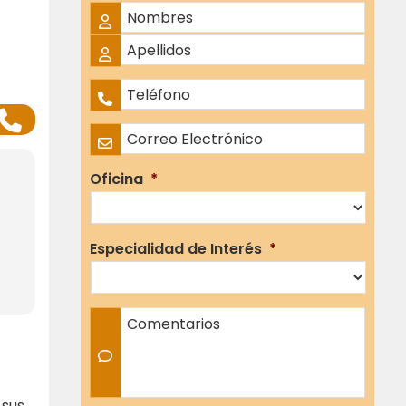
Nombre Completo
*
Nombres
Apellidos
Teléfono
*
Correo Electrónico
*
Oficina
*
Especialidad de Interés
*
Comentarios
 sus