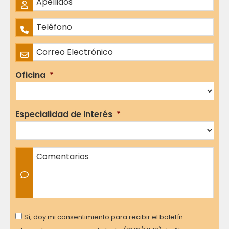
Nombres
Apellidos
Teléfono
*
Correo Electrónico
*
Oficina
*
Especialidad de Interés
*
Comentarios
Consent
Sí, doy mi consentimiento para recibir el boletín