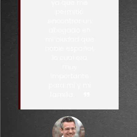
ya que me
permitió
encontrar un
abogado en
mi ciudad que
hable español,
lo cual era
muy
importante
para mí y mi
familia.