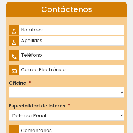
Contáctenos
Nombre Completo
*
Nombres
Apellidos
Teléfono
*
Correo Electrónico
*
Oficina
*
Especialidad de Interés
*
Comentarios