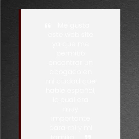
Me gusta
este web site
ya que me
permitió
encontrar un
abogado en
mi ciudad que
hable español,
lo cual era
muy
importante
para mí y mi
familia.