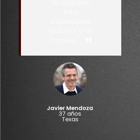
lo cual era
muy
importante
para mí y mi
familia.
Javier Mendoza
37 años
Texas