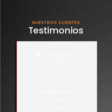
NUESTROS CLIENTES
Testimonios
Me gusta
este web site
ya que me
permitió
encontrar un
abogado en
mi ciudad que
hable español,