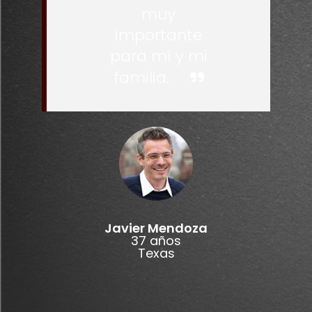
muy
importante
para mí y mi
familia.
Javier Mendoza
37 años
Texas