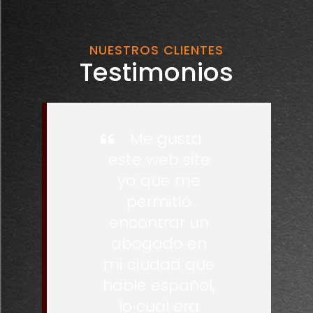
NUESTROS CLIENTES
Testimonios
Me gusta
este web site
ya que me
permitió
encontrar un
abogado en
mi ciudad que
hable español,
lo cual era