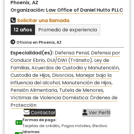
Phoenix, AZ
Organización:
Law Office of Daniel Hutto PLLC
Solicitar una llamada
12 años
Promedio de experiencia
Oficina en Phoenix, AZ
Especialidad(es):
Defensa Penal
,
Defensa por
Conducir Ebrio
,
DUI/DWI (Tránsito)
,
Ley de
Familias
,
Acuerdos de Custodia y Manutención
,
Custodia de Hijos
,
Divorcios
,
Manejar bajo la
influencia del alcohol
,
Manutención de Hijos
,
Pensión Alimentaria
,
Tutela de Menores
,
Víctimas de Violencia Doméstica: Órdenes de
Protección
Contactar
Ver Perfil
Formas de pago:
,
,
Tarjetas de crédito
Pagos móviles
Efectivo
Idiomas: