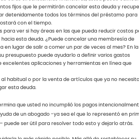
tos fijos que le permitirán cancelar esta deuda y recup
inar detenidamente todos los términos del préstamo para
ostará con el tiempo.
 para ver si hay áreas en las que pueda reducir costos p
se hacia esta deuda. ¿Puede cancelar una membresía de
 en lugar de salir a comer un par de veces al mes? En la
u presupuesto puede ayudarlo a definir varios gastos
e excelentes aplicaciones y herramientas en línea que
 al habitual o por la venta de artículos que ya no necesita
gar esta deuda.
ermina que usted no incumplió los pagos intencionalment
 ayuda de un abogado -ya sea el que lo representó en pri
– puede ser útil para resolver todo esto y dejarlo atrás.
idarla lo más rápido posible. Más allá de restablecer su