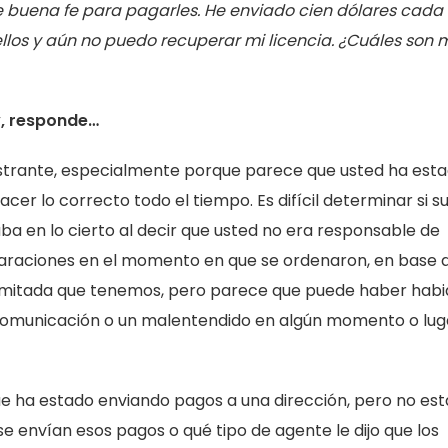
de buena fe para pagarles. He enviado cien dólares cad
llos y aún no puedo recuperar mi licencia. ¿Cuáles son 
y, responde…
strante, especialmente porque parece que usted ha est
cer lo correcto todo el tiempo. Es difícil determinar si s
a en lo cierto al decir que usted no era responsable de
araciones en el momento en que se ordenaron, en base a
limitada que tenemos, pero parece que puede haber hab
 comunicación o un malentendido en algún momento o lug
e ha estado enviando pagos a una dirección, pero no est
se envían esos pagos o qué tipo de agente le dijo que los