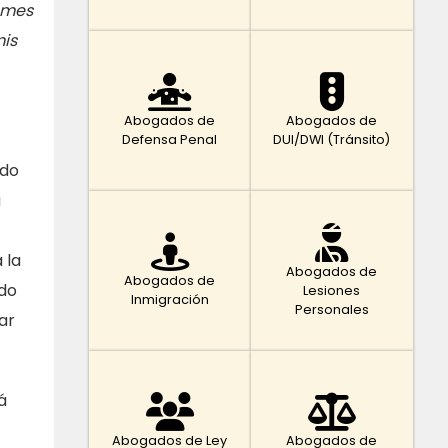
a mes
mis
Abogados de
Abogados de
Defensa Penal
DUI/DWI (Tránsito)
ado
u
 la
Abogados de
Abogados de
ido
Lesiones
Inmigración
Personales
ar
á
Abogados de Ley
Abogados de