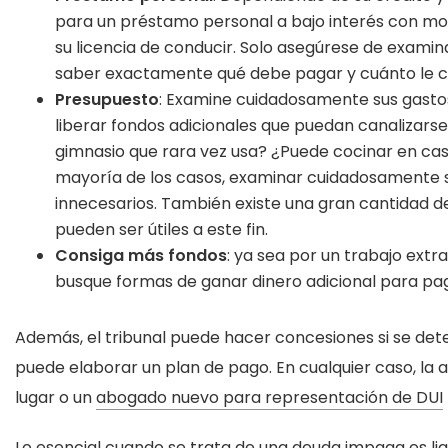
para un préstamo personal a bajo interés con mon
su licencia de conducir. Solo asegúrese de exam
saber exactamente qué debe pagar y cuánto le c
Presupuesto
: Examine cuidadosamente sus gastos
liberar fondos adicionales que puedan canalizar
gimnasio que rara vez usa? ¿Puede cocinar en casa
mayoría de los casos, examinar cuidadosamente s
innecesarios. También existe una gran cantidad d
pueden ser útiles a este fin.
Consiga más fondos
: ya sea por un trabajo extra
busque formas de ganar dinero adicional para pa
Además, el tribunal puede hacer concesiones si se det
puede elaborar un plan de pago. En cualquier caso, la
lugar o un
abogado nuevo para representación de DUI
Lo esencial cuando se trata de una deuda impaga es liqu