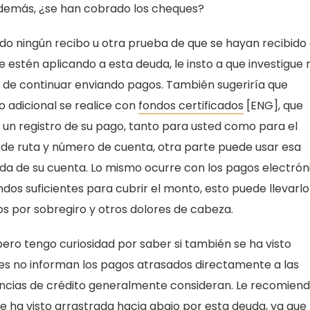
 Además, ¿se han cobrado los cheques?
bido ningún recibo u otra prueba de que se hayan recibido
e estén aplicando a esta deuda, le insto a que investigue
 de continuar enviando pagos. También sugeriría que
o adicional se realice con
fondos certificados
[ENG], que
un registro de su pago, tanto para usted como para el
de ruta y número de cuenta, otra parte puede usar esa
uda de su cuenta. Lo mismo ocurre con los pagos electrón
ondos suficientes para cubrir el monto, esto puede llevarlo
os por sobregiro y otros dolores de cabeza.
pero tengo curiosidad por saber si también se ha visto
les no informan los pagos atrasados directamente a las
agencias de crédito generalmente consideran. Le recomien
se ha visto arrastrada hacia abajo por esta deuda, ya que