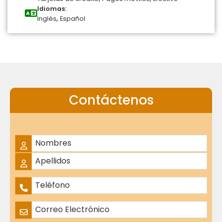
Idiomas:
,
Inglés
Español
Contáctenos
Nombre Completo
*
Nombres
Apellidos
Teléfono
*
Correo Electrónico
*