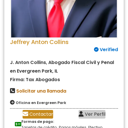
Jeffrey Anton Collins
Verified
J. Anton Collins, Abogado Fiscal Civil y Penal
en Evergreen Park, IL
Firma: Tax Abogados
Solicitar una llamada
Oficina en Evergreen Park
Contactar
Ver Perfil
Formas de pago:
,
,
Tarjetas de crédito
Pagos móviles
Efectivo