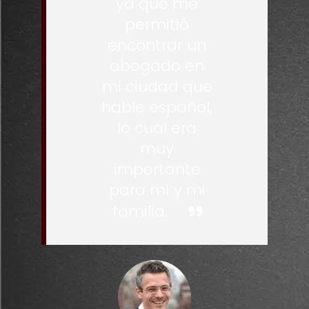
ya que me
permitió
encontrar un
abogado en
mi ciudad que
hable español,
lo cual era
muy
importante
para mí y mi
familia.