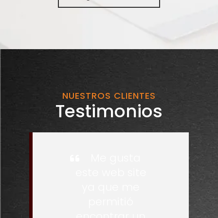
NUESTROS CLIENTES
Testimonios
Me gusta
este web site
ya que me
permitió
encontrar un