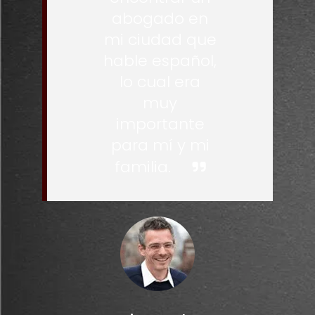
abogado en
mi ciudad que
hable español,
lo cual era
muy
importante
para mí y mi
familia.