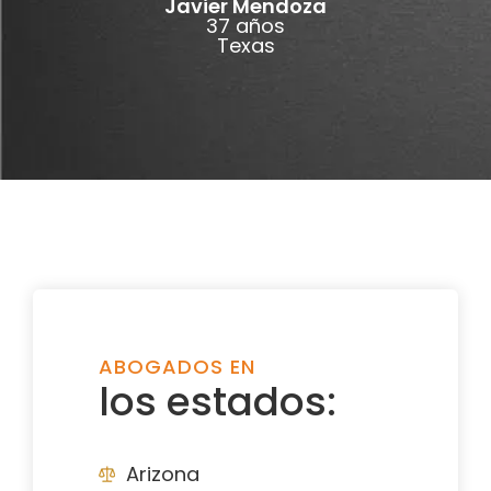
Javier Mendoza
37 años
Texas
ABOGADOS EN
los estados:
Arizona