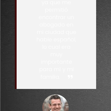
ya que me
permitió
encontrar un
abogado en
mi ciudad que
hable español,
lo cual era
muy
importante
para mí y mi
familia.