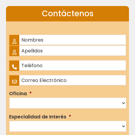
Contáctenos
Nombre Completo
*
Nombres
Apellidos
Teléfono
*
Correo Electrónico
*
Oficina
*
Especialidad de Interés
*