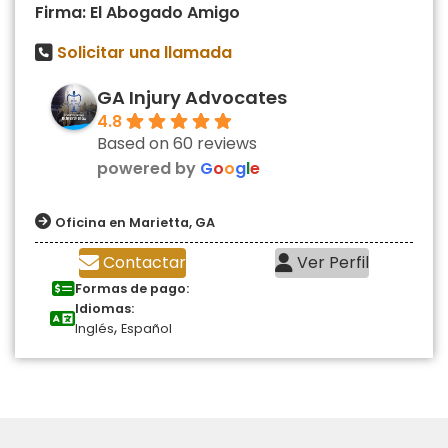
Firma: El Abogado Amigo
Solicitar una llamada
GA Injury Advocates
4.8
Based on 60 reviews
powered by
G
o
o
g
l
e
Oficina en Marietta, GA
Contactar
Ver Perfil
Formas de pago:
Idiomas:
,
Inglés
Español