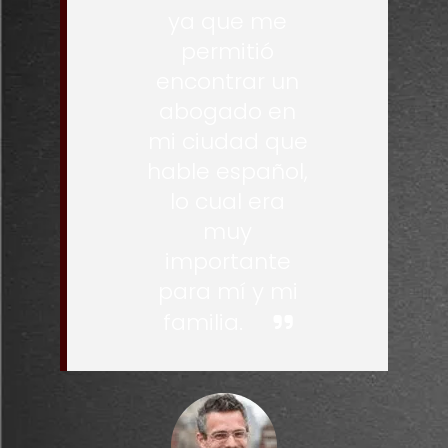
ya que me
permitió
encontrar un
abogado en
mi ciudad que
hable español,
lo cual era
muy
importante
para mí y mi
familia.